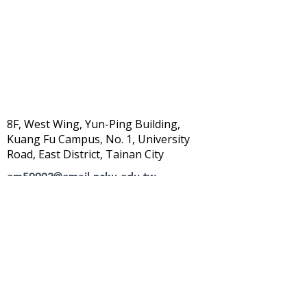
8F, West Wing, Yun-Ping Building,
Kuang Fu Campus, No. 1, University
Road, East District, Tainan City
em50902@email.ncku.edu.tw
06-275-7575
#51060
Follow NCKU's Instagram
Update : 2026/7/20